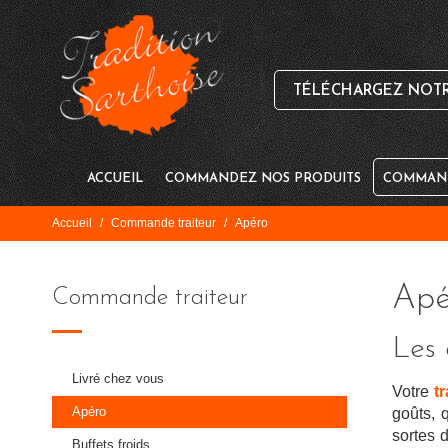
TÉLÉCHARGEZ NOTRE
ACCUEIL
COMMANDEZ NOS PRODUITS
COMMAND
Accueil
/
Commande traiteur
/
Apéro
Apér
Commande traiteur
Les 
Livré chez vous
Votre
t
Apéro
goûts, 
sortes 
Buffets froids