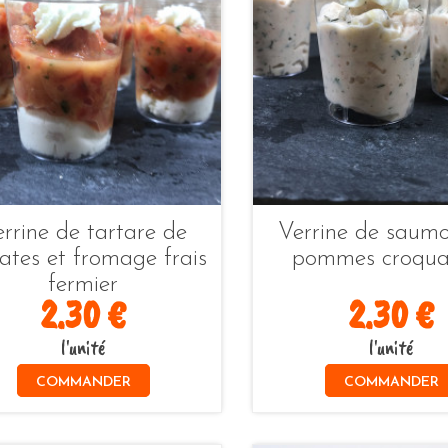
rrine de tartare de
Verrine de saum
ates et fromage frais
pommes croqua
fermier
2.30 €
2.30 €
l'unité
l'unité
COMMANDER
COMMANDER