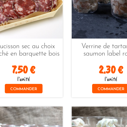
ucisson sec au choix
Verrine de tarta
ché en barquette bois
saumon label r
7.50 €
2.30 €
l'unité
l'unité
COMMANDER
COMMANDER