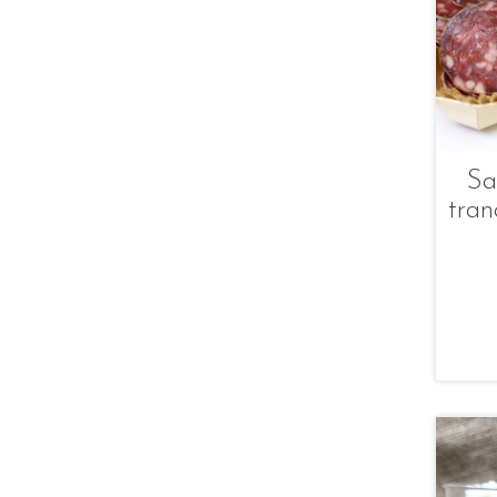
Sa
tran