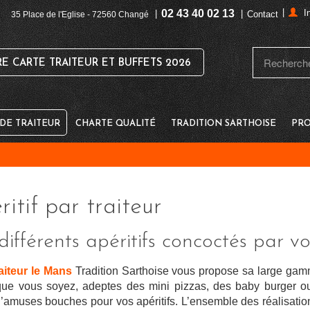
|
02 43 40 02 13
I
|
|
Contact
35 Place de l'Eglise - 72560 Changé
 CARTE TRAITEUR ET BUFFETS 2026
E TRAITEUR
CHARTE QUALITÉ
TRADITION SARTHOISE
PRO
itif par traiteur
différents apéritifs concoctés par v
raiteur le Mans
Tradition Sarthoise vous propose sa large ga
que vous soyez, adeptes des mini pizzas, des baby burger ou
d’amuses bouches pour vos apéritifs. L’ensemble des réalisation