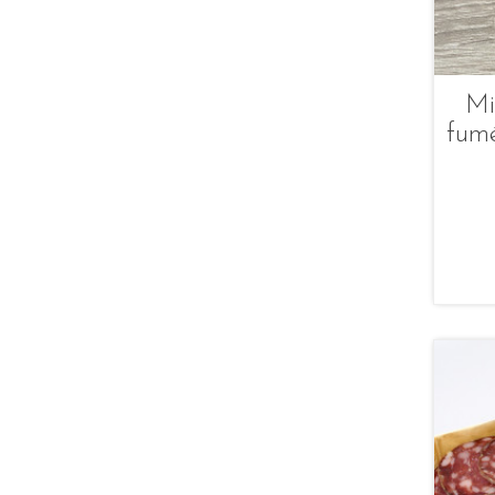
Mi
fumé