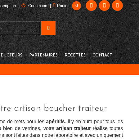
0
|
|
nscription
Connexion
Panier
DUCTEURS
PARTENAIRES
RECETTES
CONTACT
otre artisan boucher traiteur
mme de mets pour les
apéritifs
. Il y en aura pour tous les
 bien de verrines, votre
artisan traiteu
r réalise toutes
s sont faites dans notre laboratoire et avec uniquement