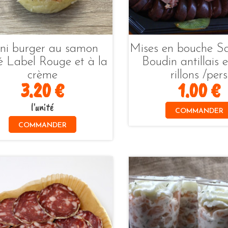
ni burger au samon
Mises en bouche Sar
 Label Rouge et à la
Boudin antillais e
crème
rillons /pers
3.20 €
1.00 €
l'unité
COMMANDER
COMMANDER