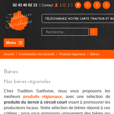
02 43 40 02 13
0
|
|
|
Contact
TÉLÉCHARGEZ NOTRE CARTE TRAITEUR ET BU
Menu
Accueil
/
Commandez nos produits
/
Produits régionaux
/
Bières
Bières
Nos bières régionales
Chez Tradition Sarthoise, nous vous proposons les
meilleurs
produits régionaux
, avec une sélection de
produits du terroir à circuit court
visant à promouvoir les
producteurs locaux. Notre sélection de bières répond à ces
critères : nous vous proposons uniquement des bières qui