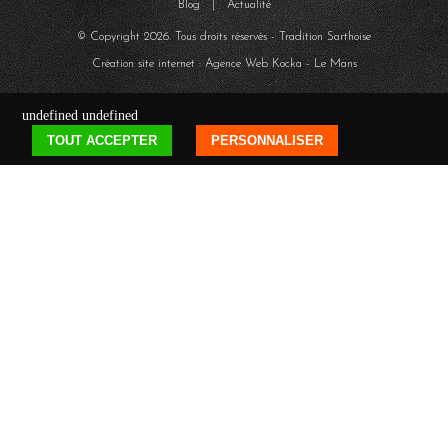
Blog
|
Actualité
© Copyright
2026
. Tous droits réservés - Tradition Sarthoise
Création site internet : Agence Web
Kocka
- Le Mans
undefined
undefined
TOUT ACCEPTER
PERSONNALISER