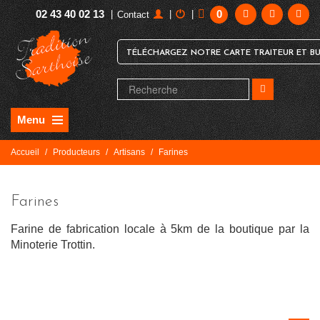
02 43 40 02 13
0
|
|
|
Contact
TÉLÉCHARGEZ NOTRE CARTE TRAITEUR ET BU
Menu
Accueil
/
Producteurs
/
Artisans
/
Farines
Farines
Farine de fabrication locale à 5km de la boutique par la
Minoterie Trottin.