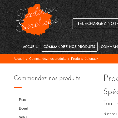
TÉLÉCHARGEZ NOTRE
ACCUEIL
COMMANDEZ NOS PRODUITS
COMMAND
Accueil
/
Commandez nos produits
/
Produits régionaux
Pro
Commandez nos produits
Spéc
Porc
Tous n
Boeuf
Retrou
Veau