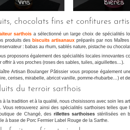
Vins
Bières
uits, chocolats fins et confitures art
raiteur sarthois
a sélectionné un large choix de spécialités l
s produits des
biscuits artisanaux
préparés par nos Maîtres a
nservateur : babas au rhum, sablés nature, pistache ou chocola
us proposons également des spécialités locales innovantes 
r offrir à vos proches (roses des sables, tuiles, aiguillettes…).
aître Artisan Boulanger Pâtissier vous propose également 
ire, cerises, mirabelle, abricot vanille, pomme-rhubarbe…) et de
uits du terroir sarthois
 à la tradition et à la qualité, nous choisissons avec soin les arti
s. Vous retrouverez ainsi des spécialités sarthoises telles qu
boutique de Changé, des
rillettes sarthoises
stérilisées en b
ale à base de Porc Fermier Label Rouge de la Sarthe.