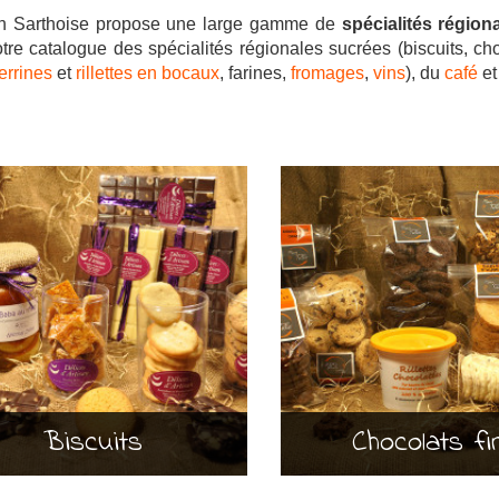
on Sarthoise propose une large gamme de
spécialités région
tre catalogue des spécialités régionales sucrées (biscuits, choc
terrines
et
rillettes en bocaux
, farines,
fromages
,
vins
), du
café
et
Biscuits
Chocolats fi