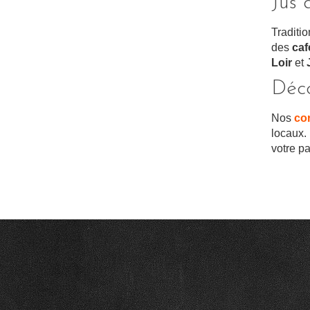
Jus 
Traditi
des
caf
Loir
et
Déco
Nos
cor
locaux.
votre p