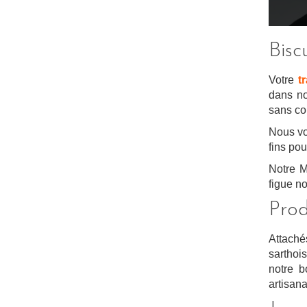
Bisc
Votre
t
dans no
sans co
Nous vo
fins pou
Notre M
figue no
Prod
Attachés
sarthoi
notre 
artisan