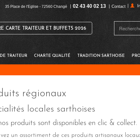
|
02 43 40 02 13
I
|
|
Contact
35 Place de l'Eglise - 72560 Changé
 CARTE TRAITEUR ET BUFFETS 2026
E TRAITEUR
CHARTE QUALITÉ
TRADITION SARTHOISE
PRO
duits régionaux
ialités locales sarthoises
os produits sont disponibles en clic & collect.
vez un assortiment de ces produits artisanaux locaux