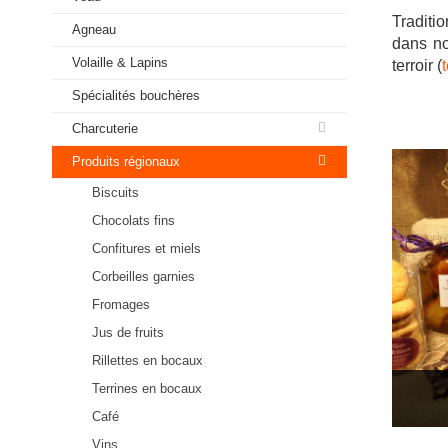
Traditi
Agneau
dans no
Volaille & Lapins
terroir (
Spécialités bouchères
Charcuterie
Produits régionaux
Biscuits
Chocolats fins
Confitures et miels
Corbeilles garnies
Fromages
Jus de fruits
Rillettes en bocaux
Terrines en bocaux
Café
Vins