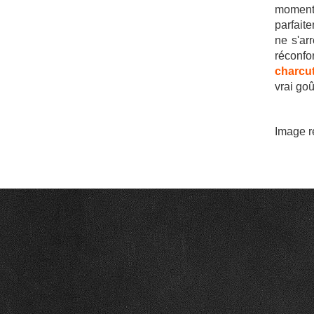
moment.
parfait
ne s'ar
réconfo
charcut
vrai goû
Image r