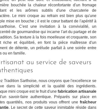
mière bouchée la chaleur réconfortante d'un fromage
dant et les arômes subtils d'une charcuterie de
actère. Le mini croque au refrain est bien plus qu'une
ple mise en bouche ; il est le cœur battant de l'apéritif à
sarthoise. C'est une invitation à la convivialité, un
centré de gourmandise qui incarne l'art du partage et de
tradition. Sa texture à la fois moelleuse et croquante, son
t riche et équilibré, en font la pièce maîtresse d'un
ent de détente, un prélude parfait à une soirée entre
s ou en famille.
artisanat au service de saveurs
uthentiques
z Tradition Sarthoise, nous croyons que l'excellence se
uve dans la simplicité et la qualité des ingrédients.
que mini croque est le fruit d'une
fabrication artisanale
d'un savoir-faire authentique. Préparés sur place en
ites quantités, nos produits vous offrent une
fraîcheur
antie
. Le secret de cette saveur inimitable réside dans