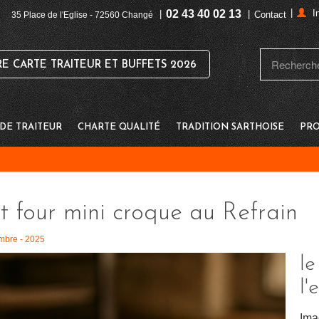
|
02 43 40 02 13
I
|
|
Contact
35 Place de l'Eglise - 72560 Changé
 CARTE TRAITEUR ET BUFFETS 2026
E TRAITEUR
CHARTE QUALITÉ
TRADITION SARTHOISE
PRO
it four mini croque au Refrain
mbre - 2025
le
l'
Ima