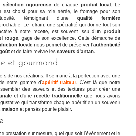
e
sélection rigoureuse
de chaque
produit local
. Le
n est choisi pour sa mie aérée, le fromage pour son
ctuosité, témoignant d'une
qualité fermière
éprochable. Le refrain, une spécialité qui donne tout son
actère à notre recette, est souvent issu d'un
produit
el rouge
, gage de son excellence. Cette démarche de
duction locale
nous permet de préserver l'
authenticité
goût
et de faire revivre les
saveurs d’antan
.
ue et gourmand
ers de nos créations. Il se marie à la perfection avec une
 de notre gamme d'
apéritif traiteur
. C'est là que notre
ssembler des saveurs et des textures pour créer une
sanale
et d'une
recette traditionnelle
que nous avons
e gustative qui transforme chaque apéritif en un souvenir
it maison
et pensés pour le plaisir.
e
une prestation sur mesure, quel que soit l'événement et le