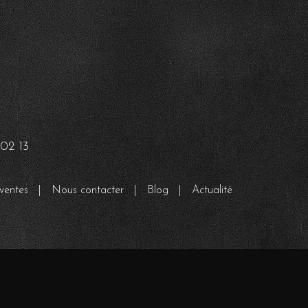
02 13
ventes
|
Nous contacter
|
Blog
|
Actualité