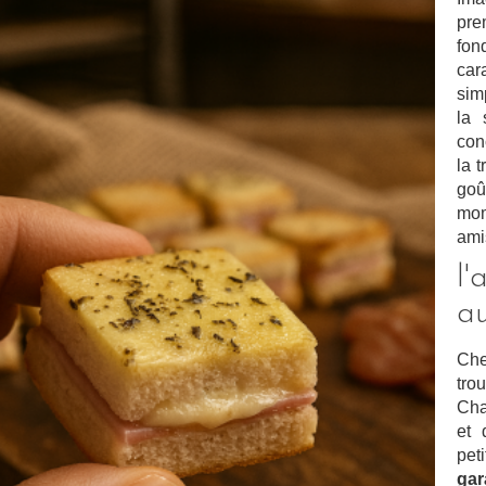
pre
fon
car
sim
la 
con
la 
goû
mom
ami
l'
a
Che
tro
Cha
et 
pet
gar