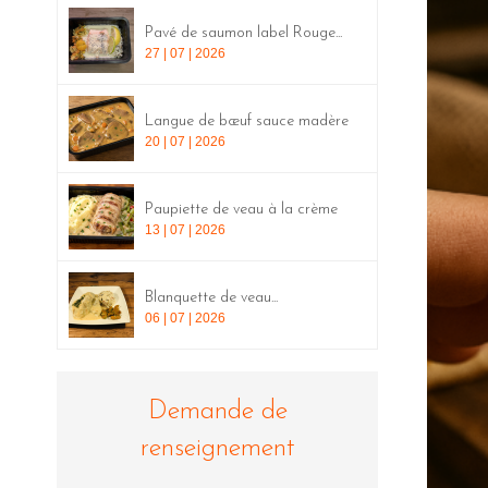
Pavé de saumon label Rouge...
27 | 07 | 2026
Langue de bœuf sauce madère
20 | 07 | 2026
Paupiette de veau à la crème
13 | 07 | 2026
Blanquette de veau...
06 | 07 | 2026
Demande de
renseignement