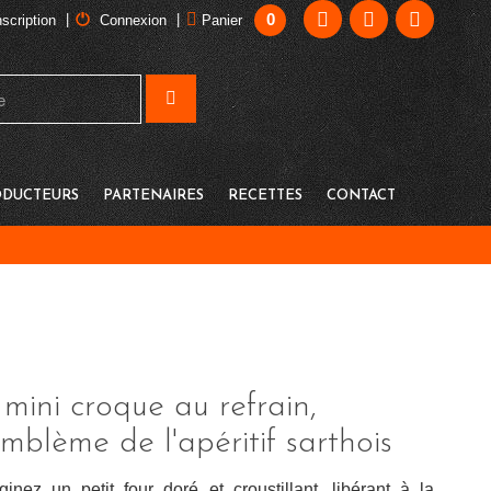
0
|
|
nscription
Connexion
Panier
DUCTEURS
PARTENAIRES
RECETTES
CONTACT
 mini croque au refrain,
emblème de l'apéritif sarthois
ginez un petit four doré et croustillant, libérant à la