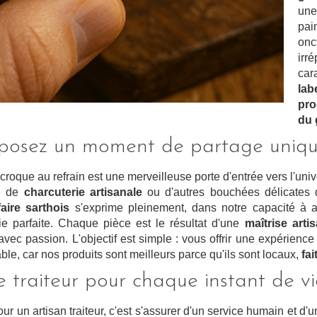
un
pai
on
irr
car
lab
pro
du 
posez un moment de partage uniq
croque au refrain est une merveilleuse porte d'entrée vers l'univ
e de
charcuterie artisanale
ou d'autres bouchées délicates
faire sarthois
s'exprime pleinement, dans notre capacité à a
e parfaite. Chaque pièce est le résultat d'une
maîtrise arti
 avec passion. L'objectif est simple : vous offrir une expérienc
le, car nos produits sont meilleurs parce qu'ils sont locaux,
fa
e traiteur pour chaque instant de vi
ur un artisan traiteur, c'est s'assurer d'un service humain et d'