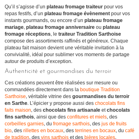
Qu’il s’agisse d’un
plateau fromage traiteur
pour vos
repas festifs, d’un
plateau fromage évènement
pour vos
instants gourmands, ou encore d’un
plateau fromage
mariage
,
plateau fromage anniversaire
ou
plateau
fromage réceptions
, le
traiteur Tradition Sarthoise
compose des assortiments raffinés et généreux. Chaque
plateau fait maison devient une véritable invitation à la
convivialité, idéal pour sublimer vos moments de partage
autour de produits d’exception.
Authenticité et gourmandises du terroir
Ces créations peuvent être réalisées sur mesure ou
commandées directement dans la
boutique Tradition
Sarthoise
, véritable vitrine des
gourmandises du terroir
en Sarthe
. L’épicier y propose aussi des
chocolats fins
faits maison
, des
chocolats fins artisanale
et
chocolats
fins sarthois
, ainsi que des
confitures et miels
, des
corbeilles garnies
, du
fromage sarthois
, des
jus de fruits
bio
, des
rillettes en bocaux
, des
terrines en bocaux
, du
café
de tradition
, des
vins sarthois
et des
bières locales
.