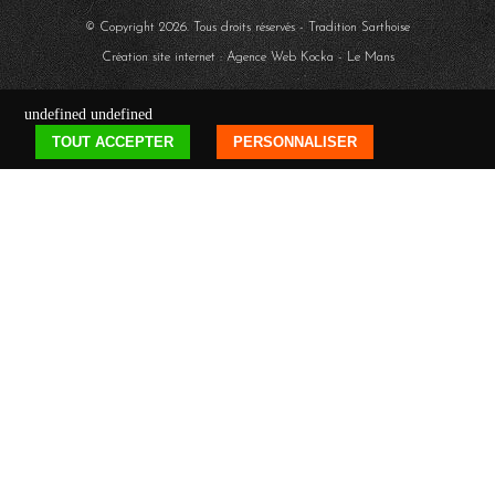
© Copyright
2026
. Tous droits réservés - Tradition Sarthoise
Création site internet : Agence Web
Kocka
- Le Mans
undefined
undefined
TOUT ACCEPTER
PERSONNALISER