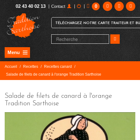
02 43 40 02 13
0
|
|
|
Contact
TÉLÉCHARGEZ NOTRE CARTE TRAITEUR ET BU
Menu
Accueil
/
Recettes
/
Recettes canard
/
Salade de filets de canard à l'orange Tradition Sarthoise
Salade de filets de canard à l'orange
Tradition Sarthoise