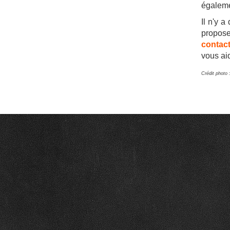
égaleme
Il n'y 
propose
contact
vous aid
Crédit photo 