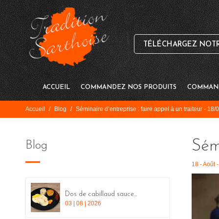
TÉLÉCHARGEZ NOTRE
ACCUEIL
COMMANDEZ NOS PRODUITS
COMMAND
Accueil
/
Blog
/
Séminaire d’entreprise : faire appel à un traiteur - 18
Sémi
Blog
18 - Août 
Dos de cabillaud sauce...
03 | 08 | 2026