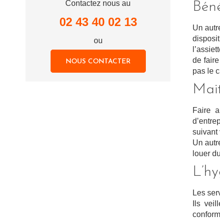
Contactez nous au
Béné
02 43 40 02 13
Un autre
disposi
ou
l’assiet
de faire
NOUS CONTACTER
pas le 
Mait
Faire 
d’entre
suivant
Un autre
louer du
L’hy
Les ser
Ils vei
conform