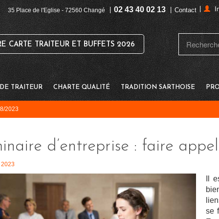
|
02 43 40 02 13
I
|
|
Contact
35 Place de l'Eglise - 72560 Changé
 CARTE TRAITEUR ET BUFFETS 2026
E TRAITEUR
CHARTE QUALITÉ
TRADITION SARTHOISE
PRO
/08/2023
naire d’entreprise : faire appel
- 2023
Il 
bie
lie
se f