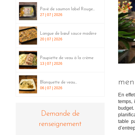
Pavé de saumon label Rouge...
27 | 07 | 2026
Langue de bœuf sauce madère
20 | 07 | 2026
Paupiette de veau à la crème
13 | 07 | 2026
men
Blanquette de veau...
06 | 07 | 2026
En effet
temps, 
budget.
Demande de
planifi
table p
renseignement
d’entre