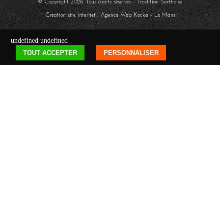
© Copyright
2026
. Tous droits réservés - Tradition Sarthoise
Création site internet : Agence Web
Kocka
- Le Mans
undefined
undefined
TOUT ACCEPTER
PERSONNALISER