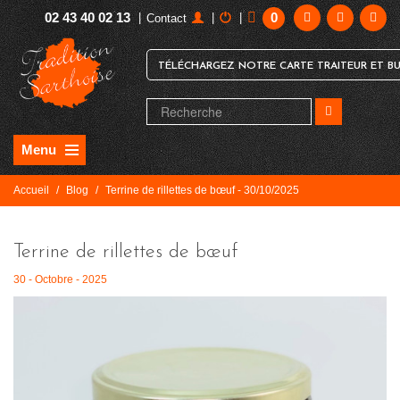
02 43 40 02 13
0
|
|
|
Contact
TÉLÉCHARGEZ NOTRE CARTE TRAITEUR ET BU
Menu
Accueil
/
Blog
/
Terrine de rillettes de bœuf - 30/10/2025
Terrine de rillettes de bœuf
30 - Octobre - 2025