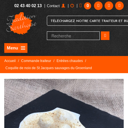
02 43 40 02 13
0
|
|
|
Contact
TÉLÉCHARGEZ NOTRE CARTE TRAITEUR ET BU
Menu
Accueil
/
Commande traiteur
/
Entrées chaudes
/
Coquille de noix de St Jacques sauvages du Groenland