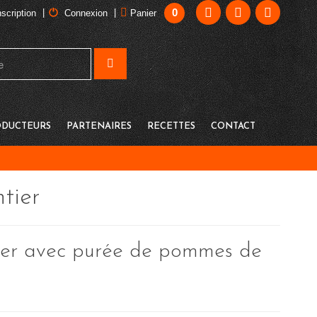
0
|
|
nscription
Connexion
Panier
DUCTEURS
PARTENAIRES
RECETTES
CONTACT
tier
ier avec purée de pommes de