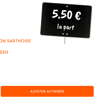
5.50 €
la part
ON SARTHOISE
ESH