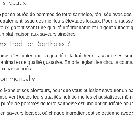
ts locaux
e par sa purée de pommes de terre sarthoise, réalisée avec des
alement issue des meilleurs élevages locaux. Pour rehausser l
aux, garantissant une qualité irréprochable et un goût authenti
r un plat maison aux saveurs sincères.
me Tradition Sarthoise ?
se, c’est opter pour la qualité et la fraîcheur. La viande est 
animal et de qualité gustative. En privilégiant les circuits cour
aux passionnés.
ion mancelle
Le Mans et ses alentours, pour que vous puissiez savourer un hac
nservent toutes leurs qualités nutritionnelles et gustatives, mê
 purée de pommes de terre sarthoise est une option idéale pour 
e en saveurs locales, où chaque ingrédient est sélectionné avec