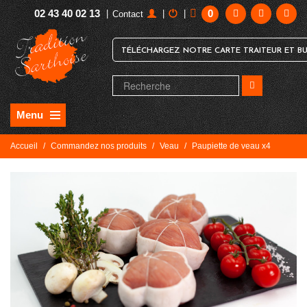
02 43 40 02 13
0
|
|
|
Contact
TÉLÉCHARGEZ NOTRE CARTE TRAITEUR ET BU
Menu
Accueil
/
Commandez nos produits
/
Veau
/
Paupiette de veau x4