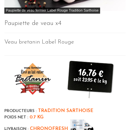
Paupiette de veau fermier Label Rouge Tradition Sarthoise
Paupiette de veau x4
Veau bretanin Label Rouge
16.76 €
soit 23.95 € le kg
TRADITION SARTHOISE
PRODUCTEURS :
0.7 KG
POIDS NET :
CHRONOFRESH
LIVRAISON :