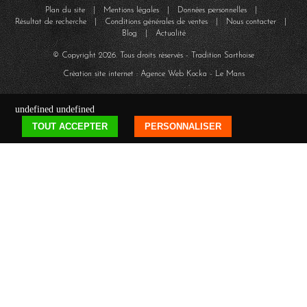
Plan du site
|
Mentions légales
|
Données personnelles
|
Résultat de recherche
|
Conditions générales de ventes
|
Nous contacter
|
Blog
|
Actualité
© Copyright
2026
. Tous droits réservés - Tradition Sarthoise
Création site internet : Agence Web
Kocka
- Le Mans
undefined
undefined
TOUT ACCEPTER
PERSONNALISER