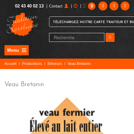
02 43 40 02 13
0
|
|
|
Contact
TÉLÉCHARGEZ NOTRE CARTE TRAITEUR ET BU
Menu
Accueil
/
Producteurs
/
Eleveurs
/
Veau Bretanin
Veau Bretanin