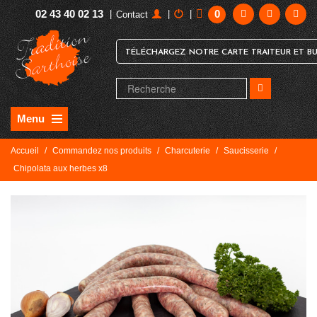
02 43 40 02 13
0
|
|
|
Contact
TÉLÉCHARGEZ NOTRE CARTE TRAITEUR ET BU
Menu
Accueil
/
Commandez nos produits
/
Charcuterie
/
Saucisserie
/
Chipolata aux herbes x8