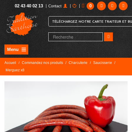
02 43 40 02 13
0
|
|
|
Contact
TÉLÉCHARGEZ NOTRE CARTE TRAITEUR ET BU
Menu
Accueil
/
Commandez nos produits
/
Charcuterie
/
Saucisserie
/
Merguez x8