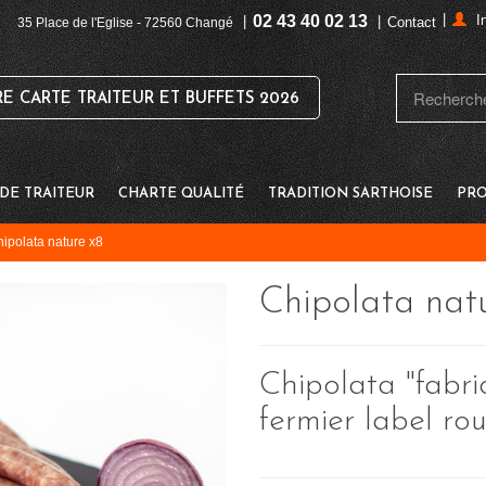
|
02 43 40 02 13
I
|
|
Contact
35 Place de l'Eglise - 72560 Changé
 CARTE TRAITEUR ET BUFFETS 2026
E TRAITEUR
CHARTE QUALITÉ
TRADITION SARTHOISE
PRO
ipolata nature x8
Chipolata nat
Chipolata "fabri
fermier label ro