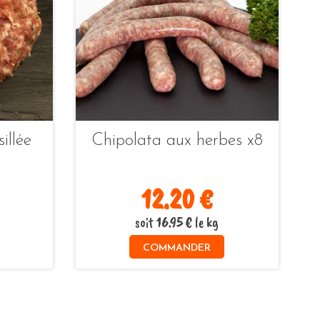
illée
Chipolata aux herbes x8
12.20 €
soit 16.95 € le kg
COMMANDER