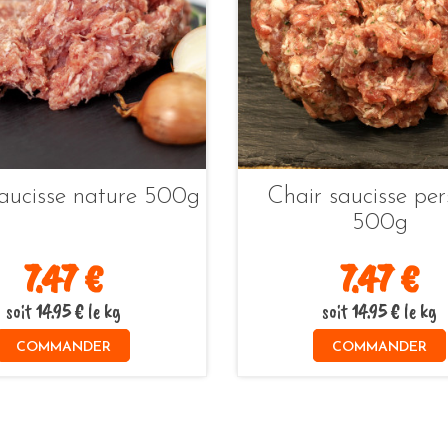
saucisse nature 500g
Chair saucisse pers
500g
7.47 €
7.47 €
soit 14.95 € le kg
soit 14.95 € le kg
COMMANDER
COMMANDER