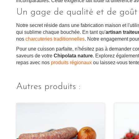
incomparables. Cette exigence fait toute la différence av
Un gage de qualité et de goût
Notre secret réside dans une fabrication maison et l'util
qui sublime chaque bouchée. En tant qu'
artisan traiteu
nos
charcuteries traditionnelles
. Notre engagement pour
Pour une cuisson parfaite, n'hésitez pas à demander con
saveurs de votre
Chipolata nature
. Explorez également
repas avec nos
produits régionaux
ou laissez-vous tent
Autres produits :