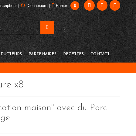
0
|
|
nscription
Connexion
Panier
DUCTEURS
PARTENAIRES
RECETTES
CONTACT
ure x8
cation maison" avec du Porc
uge