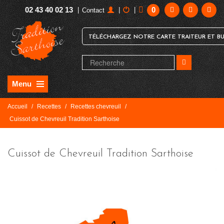
02 43 40 02 13
0
|
|
|
Contact
TÉLÉCHARGEZ NOTRE CARTE TRAITEUR ET BU
Menu
Accueil
/
Recettes
/
Recettes chevreuil
/
Cuissot de Chevreuil Tradition Sarthoise
Cuissot de Chevreuil Tradition Sarthoise