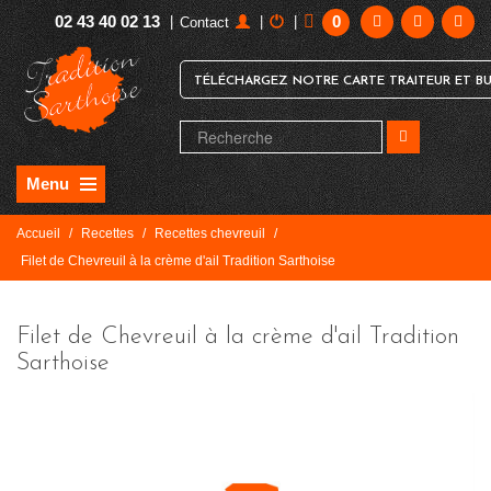
02 43 40 02 13
0
|
|
|
Contact
TÉLÉCHARGEZ NOTRE CARTE TRAITEUR ET BU
Menu
Accueil
/
Recettes
/
Recettes chevreuil
/
Filet de Chevreuil à la crème d'ail Tradition Sarthoise
Filet de Chevreuil à la crème d'ail Tradition
Sarthoise