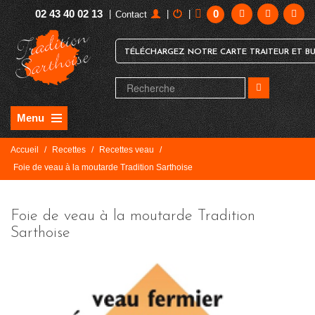
02 43 40 02 13
0
|
|
|
Contact
TÉLÉCHARGEZ NOTRE CARTE TRAITEUR ET BU
Menu
Accueil
/
Recettes
/
Recettes veau
/
Foie de veau à la moutarde Tradition Sarthoise
Foie de veau à la moutarde Tradition
Sarthoise