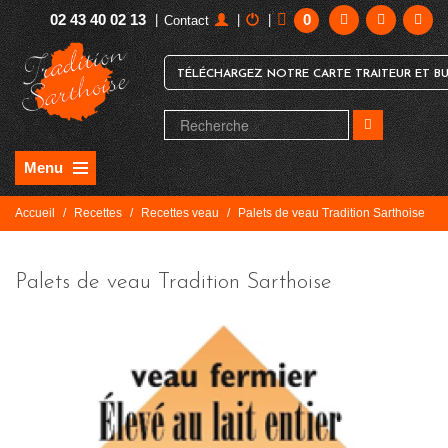
02 43 40 02 13
0
|
|
|
Contact
TÉLÉCHARGEZ NOTRE CARTE TRAITEUR ET BU
Menu
Accueil
/
Recettes
/
Recettes veau
/
Palets de veau Tradition Sarthoise
Palets de veau Tradition Sarthoise