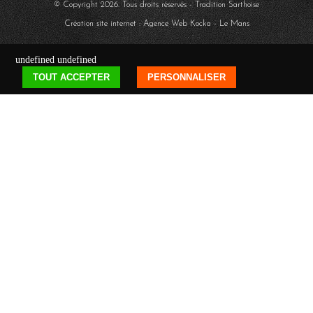
© Copyright
2026
. Tous droits réservés - Tradition Sarthoise
Création site internet : Agence Web
Kocka
- Le Mans
undefined
undefined
TOUT ACCEPTER
PERSONNALISER