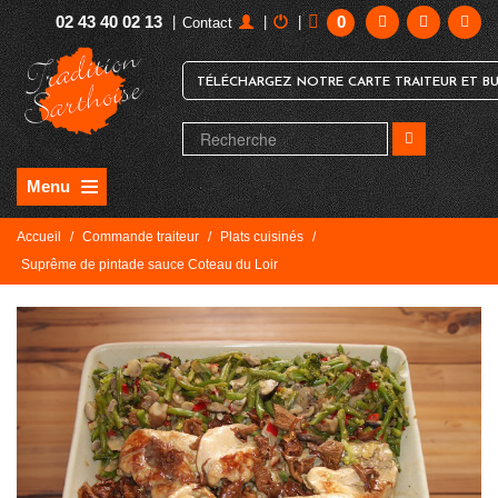
02 43 40 02 13
0
|
|
|
Contact
TÉLÉCHARGEZ NOTRE CARTE TRAITEUR ET BU
Menu
Accueil
/
Commande traiteur
/
Plats cuisinés
/
Suprême de pintade sauce Coteau du Loir