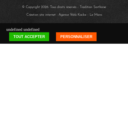
© Copyright
2026
. Tous droits réservés - Tradition Sarthoise
Création site internet : Agence Web
Kocka
- Le Mans
undefined
undefined
TOUT ACCEPTER
PERSONNALISER