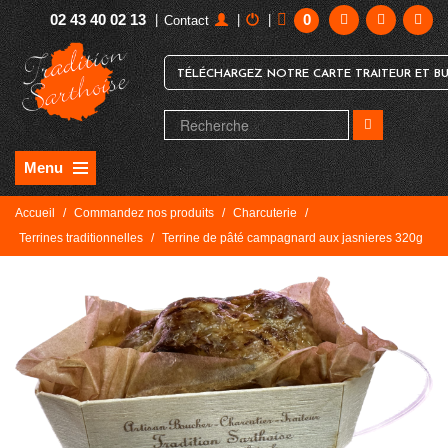
02 43 40 02 13
0
|
|
|
Contact
TÉLÉCHARGEZ NOTRE CARTE TRAITEUR ET BU
Menu
Accueil
/
Commandez nos produits
/
Charcuterie
/
Terrines traditionnelles
/
Terrine de pâté campagnard aux jasnieres 320g