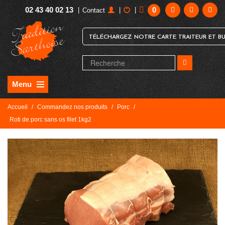
02 43 40 02 13
0
|
|
|
Contact
TÉLÉCHARGEZ NOTRE CARTE TRAITEUR ET BU
Menu
Accueil
/
Commandez nos produits
/
Porc
/
Roti de porc sans os filet 1kg2