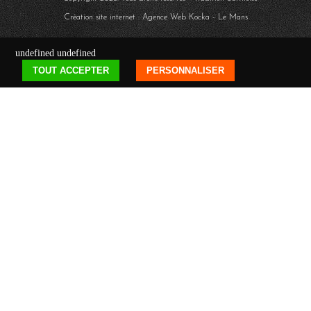
Création site internet : Agence Web
Kocka
- Le Mans
undefined
undefined
TOUT ACCEPTER
PERSONNALISER