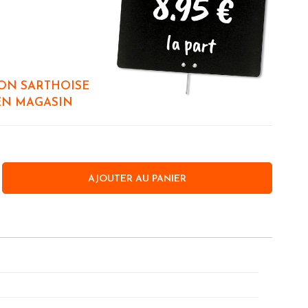
8.95 €
la part
ON SARTHOISE
EN MAGASIN