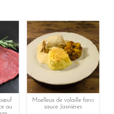
 bœuf
Moelleux de volaille farci
ce au
sauce Jasnières
uan