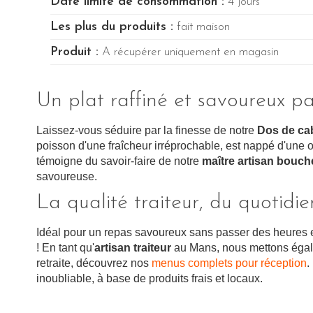
Date limite de consommation :
4 jours
Les plus du produits :
fait maison
Produit :
A récupérer uniquement en magasin
Un plat raffiné et savoureux pa
Laissez-vous séduire par la finesse de notre
Dos de cab
poisson d'une fraîcheur irréprochable, est nappé d'un
témoigne du savoir-faire de notre
maître artisan bouch
savoureuse.
La qualité traiteur, du quotid
Idéal pour un repas savoureux sans passer des heures e
! En tant qu'
artisan traiteur
au Mans, nous mettons égale
retraite, découvrez nos
menus complets pour réception
.
inoubliable, à base de produits frais et locaux.