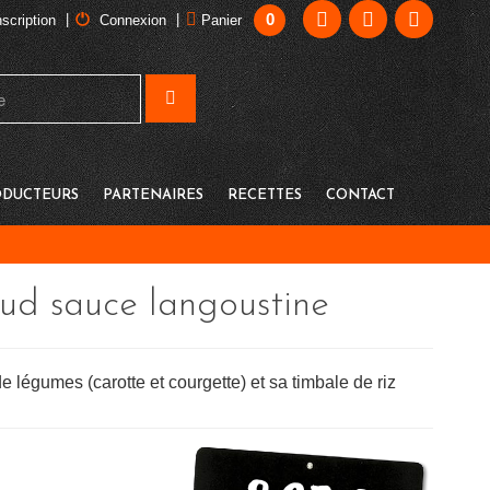
0
|
|
nscription
Connexion
Panier
DUCTEURS
PARTENAIRES
RECETTES
CONTACT
aud sauce langoustine
légumes (carotte et courgette) et sa timbale de riz