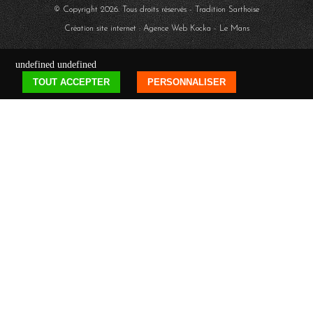
© Copyright
2026
. Tous droits réservés - Tradition Sarthoise
Création site internet : Agence Web
Kocka
- Le Mans
undefined
undefined
TOUT ACCEPTER
PERSONNALISER